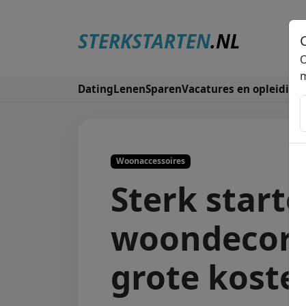
STERKSTARTEN
.NL
O
m
Dating
Lenen
Sparen
Vacatures en opleiding
Woonaccessoires
Sterk start
woondecora
grote koste