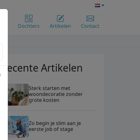
ome
Dochters
Artikelen
Contact
Recente Artikelen
n
Sterk starten met
woondecoratie zonder
grote kosten
Zo begin je slim aan je
eerste job of stage