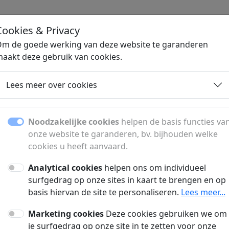
Cookies & Privacy
H
m de goede werking van deze website te garanderen
aakt deze gebruik van cookies.
en
Vliegtickets
Woonaccessoires
Lees meer over cookies
Noodzakelijke cookies
helpen de basis functies va
onze website te garanderen, bv. bijhouden welke
en met
cookies u heeft aanvaard.
tie zonder
Analytical cookies
helpen ons om individueel
surfgedrag op onze sites in kaart te brengen en op
basis hiervan de site te personaliseren.
Lees meer...
n
Marketing cookies
Deze cookies gebruiken we om
je surfgedrag op onze site in te zetten voor onze