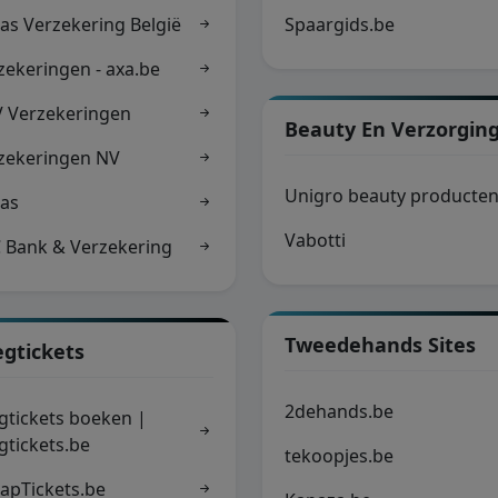
ias Verzekering België
Spaargids.be
zekeringen - axa.be
 Verzekeringen
Beauty En Verzorgin
zekeringen NV
Unigro beauty producte
ias
Vabotti
 Bank & Verzekering
Tweedehands Sites
egtickets
2dehands.be
egtickets boeken |
egtickets.be
tekoopjes.be
apTickets.be