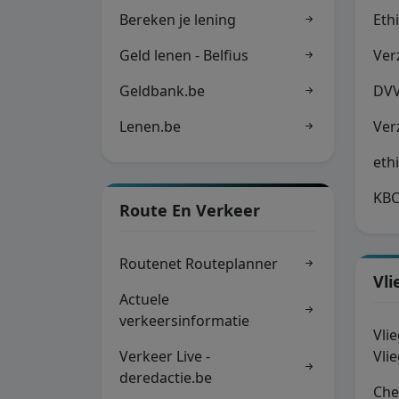
Bereken je lening
Eth
Geld lenen - Belfius
Ver
Geldbank.be
DVV
Lenen.be
Ver
eth
KBC
Route En Verkeer
Routenet Routeplanner
Vli
Actuele
verkeersinformatie
Vli
Verkeer Live -
Vli
deredactie.be
Che