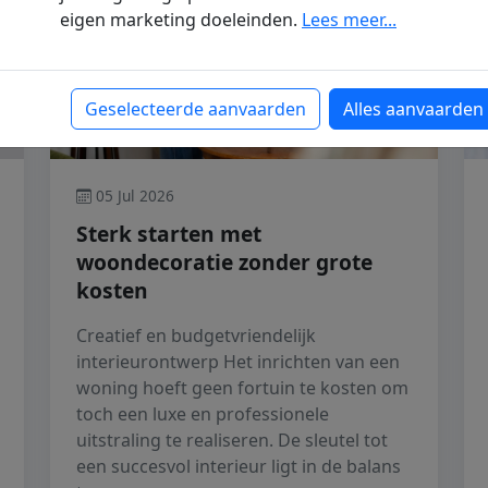
eigen marketing doeleinden.
Lees meer...
Geselecteerde aanvaarden
Alles aanvaarden
05 Jul 2026
Sterk starten met
woondecoratie zonder grote
kosten
Creatief en budgetvriendelijk
interieurontwerp Het inrichten van een
woning hoeft geen fortuin te kosten om
toch een luxe en professionele
uitstraling te realiseren. De sleutel tot
een succesvol interieur ligt in de balans