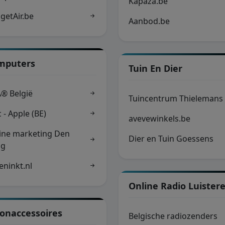
Kapaza.be
getAir.be
Aanbod.be
mputers
Tuin En Dier
® België
Tuincentrum Thielemans
 - Apple (BE)
avevewinkels.be
ine marketing Den
Dier en Tuin Goessens
ag
eninkt.nl
Online Radio Luister
onaccessoires
Belgische radiozenders