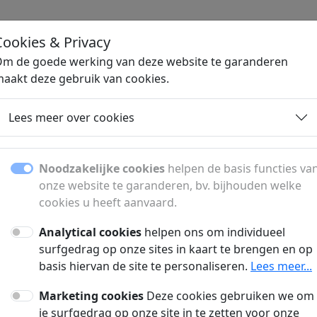
Cookies & Privacy
H
m de goede werking van deze website te garanderen
aakt deze gebruik van cookies.
en
Vliegtickets
Woonaccessoires
Lees meer over cookies
 sterk te starten en t
Noodzakelijke cookies
helpen de basis functies va
onze website te garanderen, bv. bijhouden welke
cookies u heeft aanvaard.
t je met starten en groeien. Ontdek tips, inzicht
, plannen, marketing en het bouwen van een st
Analytical cookies
helpen ons om individueel
surfgedrag op onze sites in kaart te brengen en op
basis hiervan de site te personaliseren.
Lees meer...
Woonaccessoires
Marketing cookies
Deze cookies gebruiken we om
je surfgedrag op onze site in te zetten voor onze