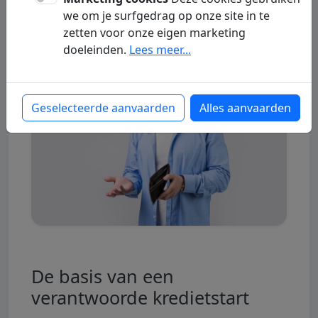
Gast
05 July 2026
Lenen
we om je surfgedrag op onze site in te
zetten voor onze eigen marketing
doeleinden.
Lees meer...
Geselecteerde aanvaarden
Alles aanvaarden
De basis van een
verantwoorde kredietstart