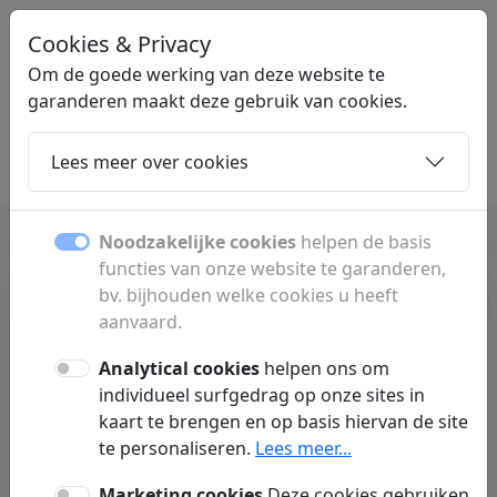
Cookies & Privacy
STERKSTARTEN
.NL
Om de goede werking van deze website te
garanderen maakt deze gebruik van cookies.
Lees meer over cookies
Home
Dochters
Artikelen
Contact
Dating
Lenen
Sparen
Meer
Noodzakelijke cookies
helpen de basis
functies van onze website te garanderen,
bv. bijhouden welke cookies u heeft
aanvaard.
Lenen
Sterk starten met
Analytical cookies
helpen ons om
individueel surfgedrag op onze sites in
krediet: waar moet je
kaart te brengen en op basis hiervan de site
te personaliseren.
Lees meer...
op letten?
Marketing cookies
Deze cookies gebruiken